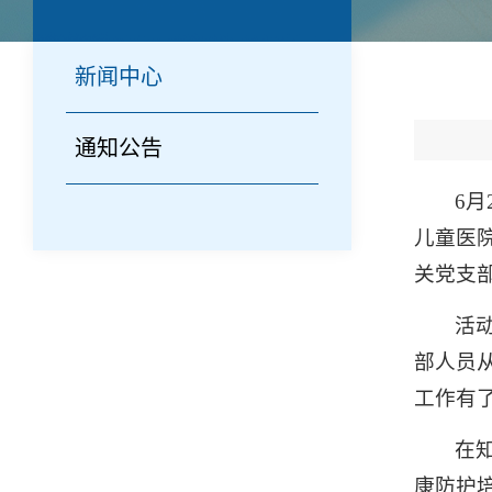
新闻中心
通知公告
6
儿童医
关党支
活
部人员
工作有
在
康防护