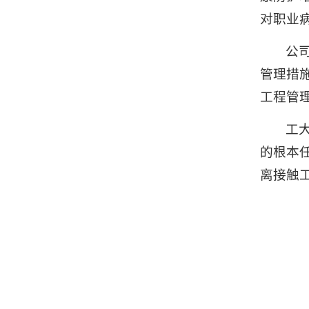
对职业
公
管理措
工程管
工
的根本
离接触