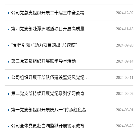
公司党总支组织开展二十届三中全会精神专题学习
2024-12-02
第四党支部赴潭洲隧道项目开展高质量调研
2024-11-18
“党建引领+”助力项目跑出“加速度”
2024-09-20
第三党支部组织开展联学导学活动
2024-09-14
公司组织开展干部队伍建设暨党风党纪教育整顿集体谈话
2024-09-11
第二党支部持续开展党纪系列学习教育
2024-09-02
第一党支部组织开展庆八一“传承红色基因、永葆军人本色”拓展活动
2024-08-01
公司全体党员赴白湖监狱开展警示教育活动
2024-06-28