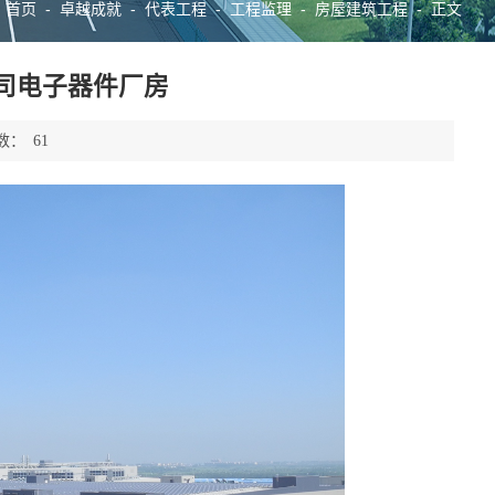
首页
-
卓越成就
-
代表工程
-
工程监理
-
房屋建筑工程
-
:
正文
司电子器件厂房
数：
61