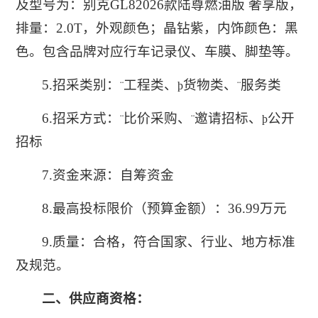
及型号为：别克GL82026款陆尊燃油版 奢享版，
排量：2.0T，外观颜色；晶钻紫，内饰颜色：黑
色。包含品牌对应行车记录仪、车膜、脚垫等。
5.招采类别：
工程类、
货物类、
服务类
¨
þ
¨
6.招采方式：
比价采购、
邀请招标、
公开
¨
¨
þ
招标
7.资金来源：自筹资金
8.最高投标限价（预算金额）：36.99万元
9.质量：合格，符合国家、行业、地方标准
及规范。
二、
供应商
资格：