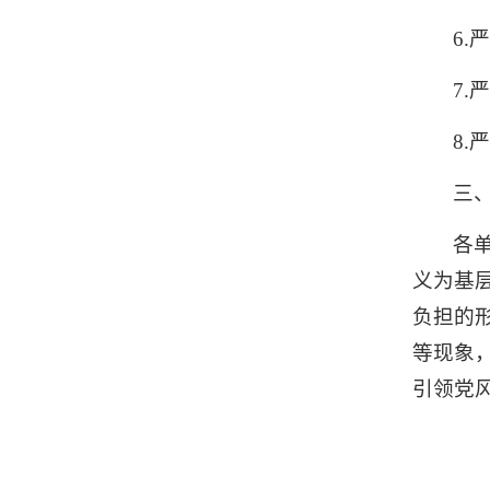
6
7
8
三
各
义为基
负担的
等现象
引领党