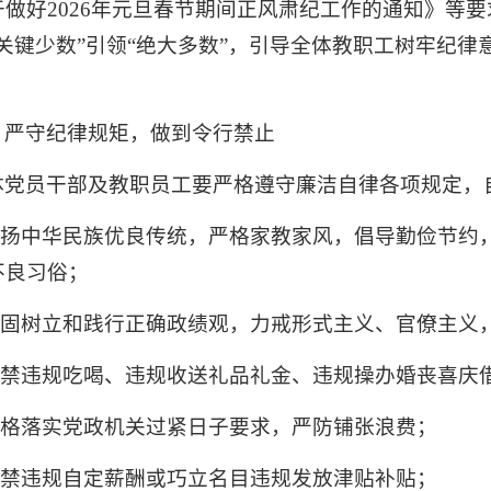
于做好2026年元旦春节期间正风肃纪工作的通知》等要
“关键少数”引领“绝大多数”，引导全体教职工树牢纪
、严守纪律规矩，做到令行禁止
体党员干部及教职员工要严格遵守廉洁自律各项规定，
.弘扬中华民族优良传统，严格家教家风，倡导勤俭节约
不良习俗；
.牢固树立和践行正确政绩观，力戒形式主义、官僚主义
.严禁违规吃喝、违规收送礼品礼金、违规操办婚丧喜庆
.严格落实党政机关过紧日子要求，严防铺张浪费；
.严禁违规自定薪酬或巧立名目违规发放津贴补贴；