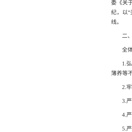
委《关
纪，以
线。
二
全
1
薄养等
2
3
4
5